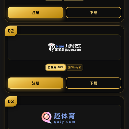
注
册
下
载
02
首
存
返
68%
世
界
杯
足
彩
注
册
下
载
03