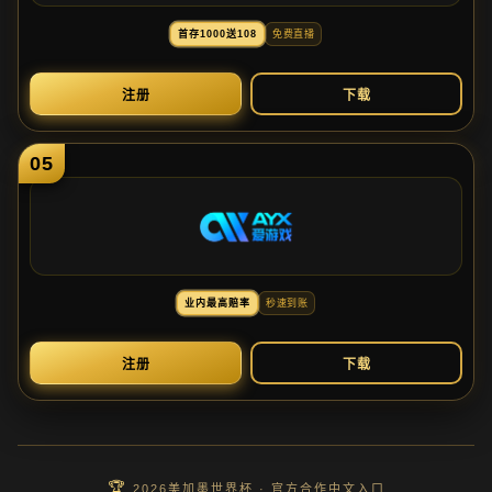
首
存
1000送
108
免
费
直
播
注
册
下
载
05
业
内
最
高
赔
率
秒
速
到
账
注
册
下
载
2026美加墨世界杯 · 官方合作中文入口