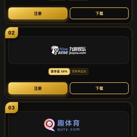
注
册
下
载
02
首
存
返
68%
世
界
杯
足
彩
注
册
下
载
03