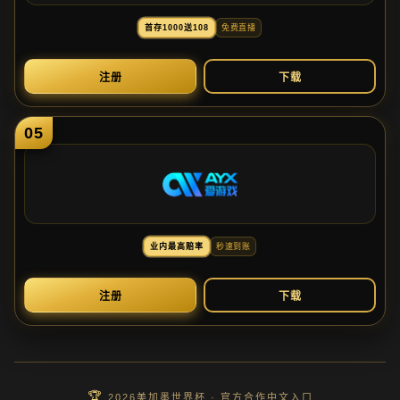
首
存
1000送
108
免
费
直
播
注
册
下
载
05
业
内
最
高
赔
率
秒
速
到
账
注
册
下
载
2026美加墨世界杯 · 官方合作中文入口