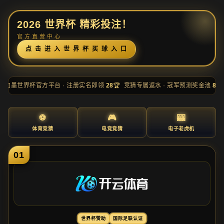
2
0
2
6
世
界
杯
精
彩
投
注
！
官
方
直
营
中
心
点
击
进
入
世
界
杯
买
球
入
口
美
加
墨
世
界
杯
官
方
平
台
· 注
册
实
名
即
领
28
🏆
竞
猜
专
属
返
水
· 冠
军
预
测
奖
金
池
888
⚽
🎮
🎰
体
育
竞
猜
电
竞
竞
猜
电
子
老
虎
机
01
世
界
杯
赞
助
国
际
足
联
认
证