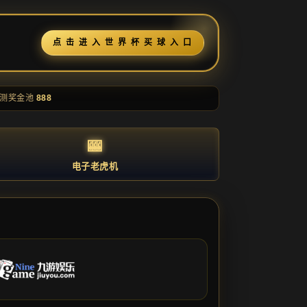
点
击
进
入
世
界
杯
买
球
入
口
测
奖
金
池
888
🎰
电
子
老
虎
机