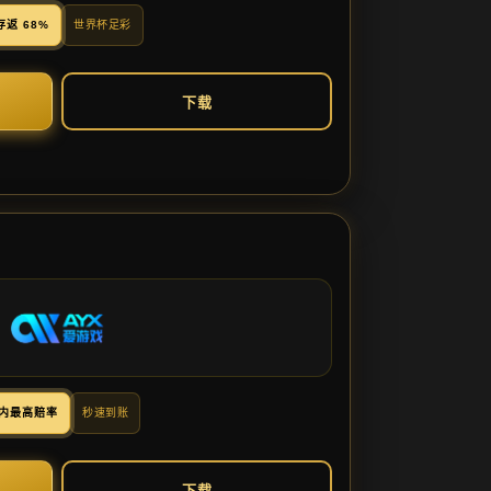
存
返
68%
世
界
杯
足
彩
下
载
内
最
高
赔
率
秒
速
到
账
下
载