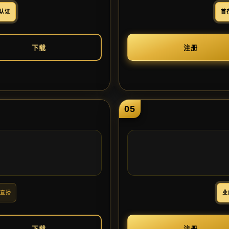
认
证
首
下
载
注
册
05
直
播
业
下
载
注
册