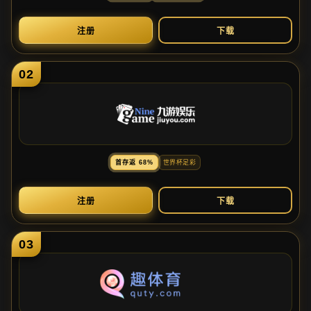
注
册
下
载
02
首
存
返
68%
世
界
杯
足
彩
注
册
下
载
03