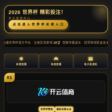
2
0
2
6
世
界
杯
精
彩
投
注
！
官
方
直
营
中
心
点
击
进
入
世
界
杯
买
球
入
口
 美
加
墨
世
界
杯
官
方
平
台
· 注
册
实
名
即
领
28
🏆
竞
猜
专
属
返
水
· 冠
军
预
测
奖
金
池
888
⚽
🎮
🎰
体
育
竞
猜
电
竞
竞
猜
电
子
老
虎
机
01
世
界
杯
赞
助
国
际
足
联
认
证