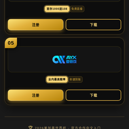
首
存
1000送
108
免
费
直
播
注
册
下
载
05
业
内
最
高
赔
率
秒
速
到
账
注
册
下
载
2026美加墨世界杯 · 官方合作中文入口