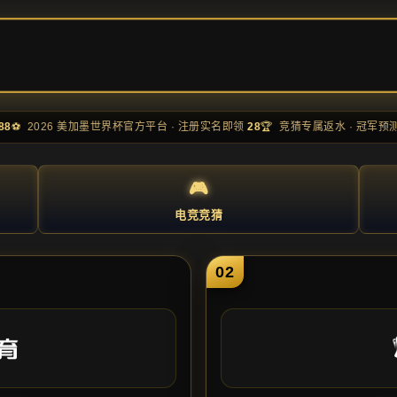
8
⚽
2026 美
加
墨
世
界
杯
官
方
平
台
· 注
册
实
名
即
领
28
🏆
竞
猜
专
属
返
水
· 冠
军
预
测
🎮
电
竞
竞
猜
02