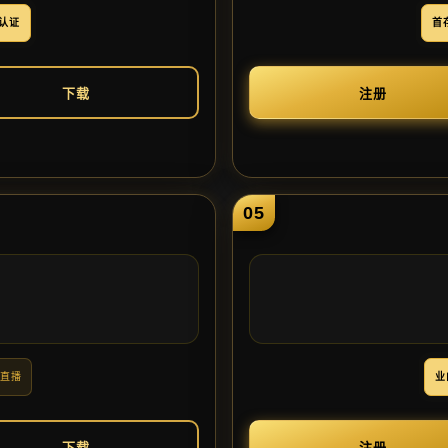
认
证
首
下
载
注
册
05
直
播
业
下
载
注
册