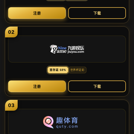
注
册
下
载
02
首
存
返
68%
世
界
杯
足
彩
注
册
下
载
03