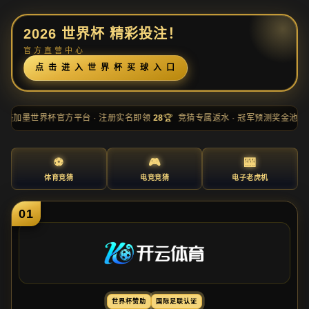
2
0
2
6
世
界
杯
精
彩
投
注
！
官
方
直
营
中
心
点
击
进
入
世
界
杯
买
球
入
口
6 美
加
墨
世
界
杯
官
方
平
台
· 注
册
实
名
即
领
28
🏆
竞
猜
专
属
返
水
· 冠
军
预
测
奖
金
池
8
⚽
🎮
🎰
体
育
竞
猜
电
竞
竞
猜
电
子
老
虎
机
01
世
界
杯
赞
助
国
际
足
联
认
证