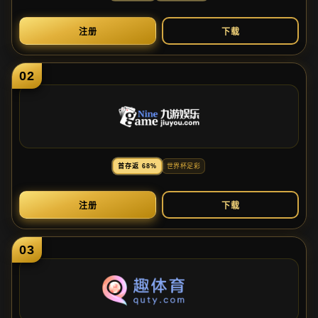
注
册
下
载
02
首
存
返
68%
世
界
杯
足
彩
注
册
下
载
03