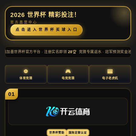
2
0
2
6
世
界
杯
精
彩
投
注
！
官
方
直
营
中
心
点
击
进
入
世
界
杯
买
球
入
口
6 美
加
墨
世
界
杯
官
方
平
台
· 注
册
实
名
即
领
28
🏆
竞
猜
专
属
返
水
· 冠
军
预
测
奖
金
池
8
⚽
🎮
🎰
体
育
竞
猜
电
竞
竞
猜
电
子
老
虎
机
01
世
界
杯
赞
助
国
际
足
联
认
证