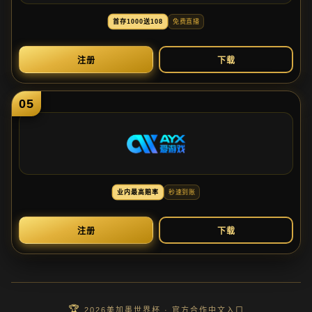
首
存
1000送
108
免
费
直
播
注
册
下
载
05
业
内
最
高
赔
率
秒
速
到
账
注
册
下
载
2026美加墨世界杯 · 官方合作中文入口