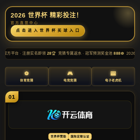
2
0
2
6
世
界
杯
精
彩
投
注
！
官
方
直
营
中
心
点
击
进
入
世
界
杯
买
球
入
口
杯
官
方
平
台
· 注
册
实
名
即
领
28
🏆
竞
猜
专
属
返
水
· 冠
军
预
测
奖
金
池
888
⚽
2026 
⚽
🎮
🎰
体
育
竞
猜
电
竞
竞
猜
电
子
老
虎
机
01
世
界
杯
赞
助
国
际
足
联
认
证