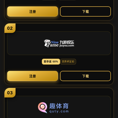
注
册
下
载
02
首
存
返
68%
世
界
杯
足
彩
注
册
下
载
03