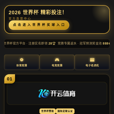
2
0
2
6
世
界
杯
精
彩
投
注
！
官
方
直
营
中
心
点
击
进
入
世
界
杯
买
球
入
口
墨
世
界
杯
官
方
平
台
· 注
册
实
名
即
领
28
🏆
竞
猜
专
属
返
水
· 冠
军
预
测
奖
金
池
888
⚽
2
⚽
🎮
🎰
体
育
竞
猜
电
竞
竞
猜
电
子
老
虎
机
01
世
界
杯
赞
助
国
际
足
联
认
证