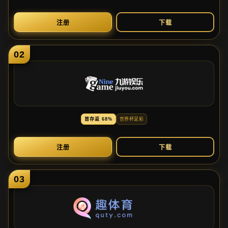
注
册
下
载
02
首
存
返
68%
世
界
杯
足
彩
注
册
下
载
03