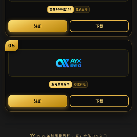
首
存
1000送
108
免
费
直
播
注
册
下
载
05
业
内
最
高
赔
率
秒
速
到
账
注
册
下
载
2026美加墨世界杯 · 官方合作中文入口