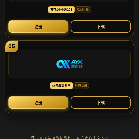
首
存
1000送
108
免
费
直
播
注
册
下
载
05
业
内
最
高
赔
率
秒
速
到
账
注
册
下
载
2026美加墨世界杯 · 官方合作中文入口