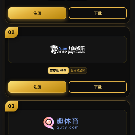
注
册
下
载
02
首
存
返
68%
世
界
杯
足
彩
注
册
下
载
03