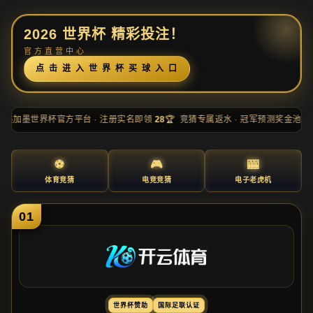
2
0
2
6
世
界
杯
精
彩
投
注
！
官
方
直
营
中
心
点
击
进
入
世
界
杯
买
球
入
口
6 美
加
墨
世
界
杯
官
方
平
台
· 注
册
实
名
即
领
28
🏆
竞
猜
专
属
返
水
· 冠
军
预
测
奖
金
池
8
⚽
🎮
🎰
体
育
竞
猜
电
竞
竞
猜
电
子
老
虎
机
01
世
界
杯
赞
助
国
际
足
联
认
证