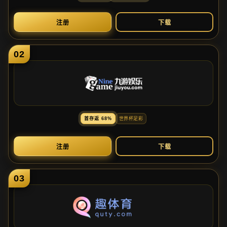
注
册
下
载
02
首
存
返
68%
世
界
杯
足
彩
注
册
下
载
03