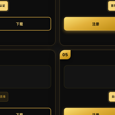
认
证
首
下
载
注
册
05
直
播
业
下
载
注
册