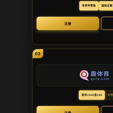
世
界
杯
赞
助
国
际
足
联
注
册
03
首
存
1000送
108
免
费
注
册