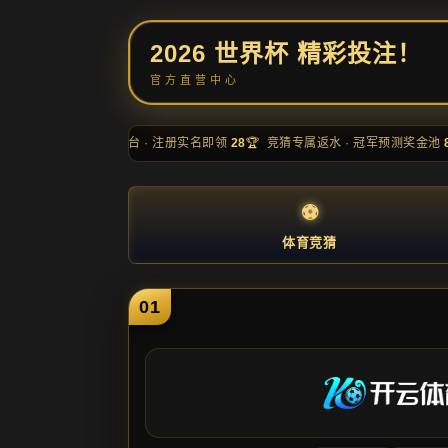
2
0
2
6
世
界
杯
精
彩
投
注
！
官
方
直
营
中
心
6 美
加
墨
世
界
杯
官
方
平
台
· 注
册
实
名
即
领
28
🏆
竞
猜
专
属
返
水
· 冠
军
预
测
奖
金
池
8
⚽
体
育
竞
猜
01