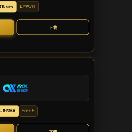
存
返
68%
世
界
杯
足
彩
下
载
内
最
高
赔
率
秒
速
到
账
下
载