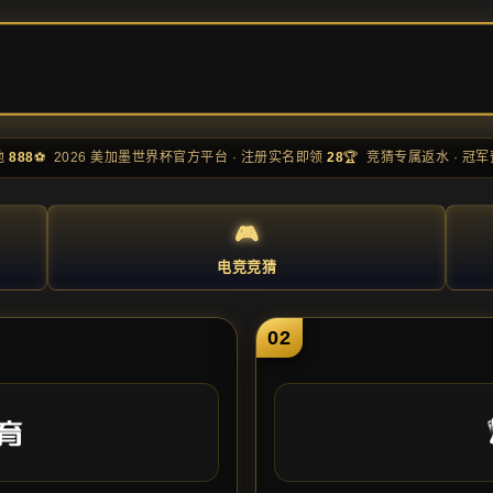
池
888
⚽
2026 美
加
墨
世
界
杯
官
方
平
台
· 注
册
实
名
即
领
28
🏆
竞
猜
专
属
返
水
· 冠
军
🎮
电
竞
竞
猜
02