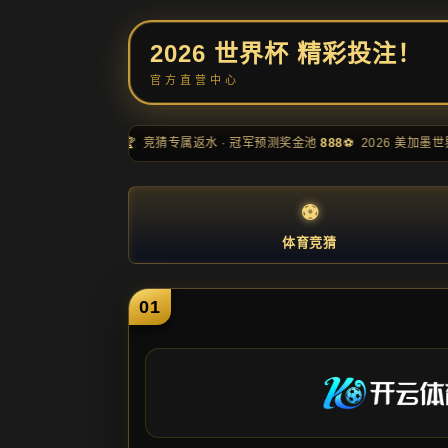
2
0
2
6
世
界
杯
精
彩
投
注
！
官
方
直
营
中
心
台
· 注
册
实
名
即
领
28
🏆
竞
猜
专
属
返
水
· 冠
军
预
测
奖
金
池
888
⚽
2026 美
加
墨
世
⚽
体
育
竞
猜
01