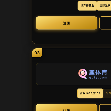
世
界
杯
赞
助
国
际
足
联
注
册
03
首
存
1000送
108
免
费
注
册