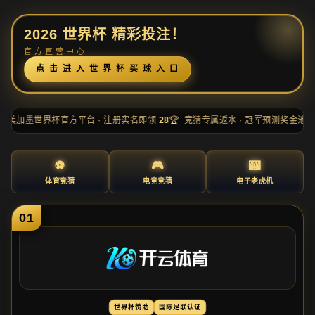
2
0
2
6
世
界
杯
精
彩
投
注
！
官
方
直
营
中
心
点
击
进
入
世
界
杯
买
球
入
口
6 美
加
墨
世
界
杯
官
方
平
台
· 注
册
实
名
即
领
28
🏆
竞
猜
专
属
返
水
· 冠
军
预
测
奖
金
池
8
⚽
🎮
🎰
体
育
竞
猜
电
竞
竞
猜
电
子
老
虎
机
01
世
界
杯
赞
助
国
际
足
联
认
证