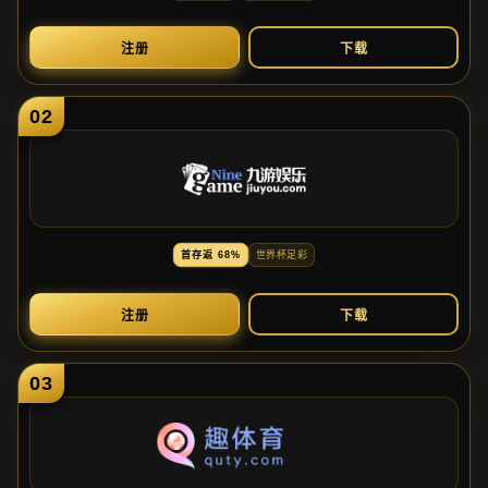
注
册
下
载
02
首
存
返
68%
世
界
杯
足
彩
注
册
下
载
03