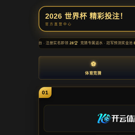
2
0
2
6
世
界
杯
精
彩
投
注
！
官
方
直
营
中
心
6 美
加
墨
世
界
杯
官
方
平
台
· 注
册
实
名
即
领
28
🏆
竞
猜
专
属
返
水
· 冠
军
预
测
奖
金
池
8
⚽
体
育
竞
猜
01