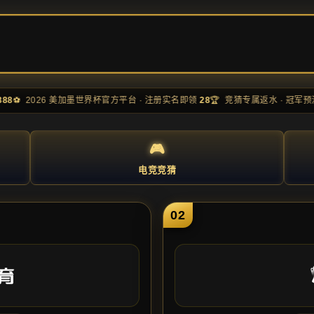
88
⚽
2026 美
加
墨
世
界
杯
官
方
平
台
· 注
册
实
名
即
领
28
🏆
竞
猜
专
属
返
水
· 冠
军
预
🎮
电
竞
竞
猜
02