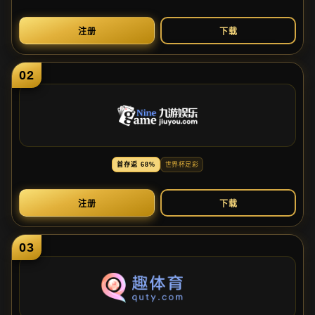
注
册
下
载
02
首
存
返
68%
世
界
杯
足
彩
注
册
下
载
03