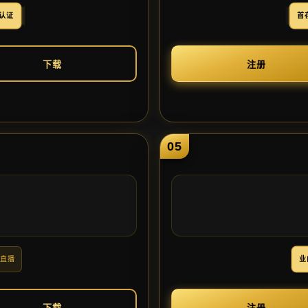
认
证
首
下
载
注
册
05
直
播
业
下
载
注
册