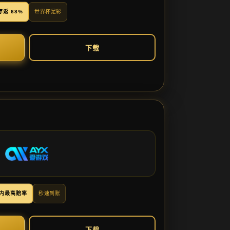
存
返
68%
世
界
杯
足
彩
下
载
内
最
高
赔
率
秒
速
到
账
下
载