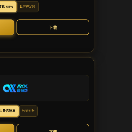
存
返
68%
世
界
杯
足
彩
下
载
内
最
高
赔
率
秒
速
到
账
下
载