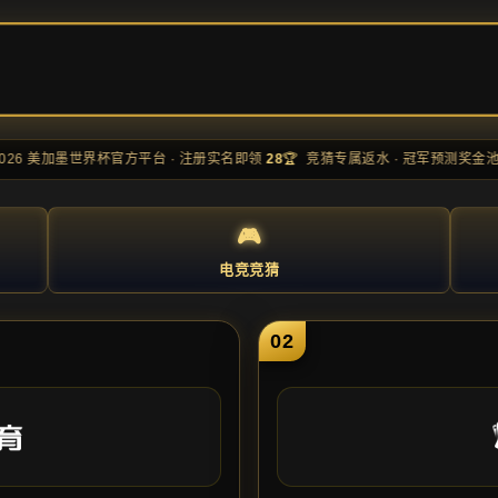
26 美
加
墨
世
界
杯
官
方
平
台
· 注
册
实
名
即
领
28
🏆
竞
猜
专
属
返
水
· 冠
军
预
测
奖
金
池
🎮
电
竞
竞
猜
02