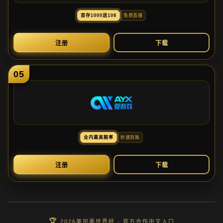
首
存
1000送
108
免
费
直
播
注
册
下
载
05
业
内
最
高
赔
率
秒
速
到
账
注
册
下
载
2026美加墨世界杯 · 官方合作中文入口