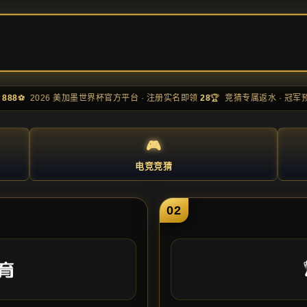
888
⚽
2026 美
加
墨
世
界
杯
官
方
平
台
· 注
册
实
名
即
领
28
🏆
竞
猜
专
属
返
水
· 冠
军
预
🎮
电
竞
竞
猜
02