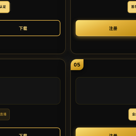
认
证
首
下
载
注
册
05
直
播
业
下
载
注
册