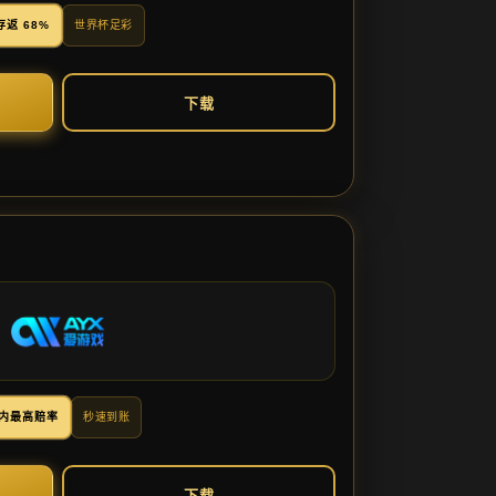
存
返
68%
世
界
杯
足
彩
下
载
内
最
高
赔
率
秒
速
到
账
下
载