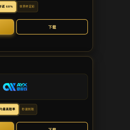
存
返
68%
世
界
杯
足
彩
下
载
内
最
高
赔
率
秒
速
到
账
下
载