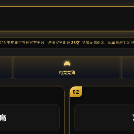
26 美
加
墨
世
界
杯
官
方
平
台
· 注
册
实
名
即
领
28
🏆
竞
猜
专
属
返
水
· 冠
军
预
测
奖
金
池
🎮
电
竞
竞
猜
02