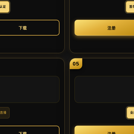
认
证
首
下
载
注
册
05
直
播
业
下
载
注
册