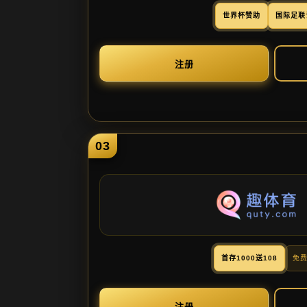
世
界
杯
赞
助
国
际
足
联
注
册
03
首
存
1000送
108
免
费
注
册