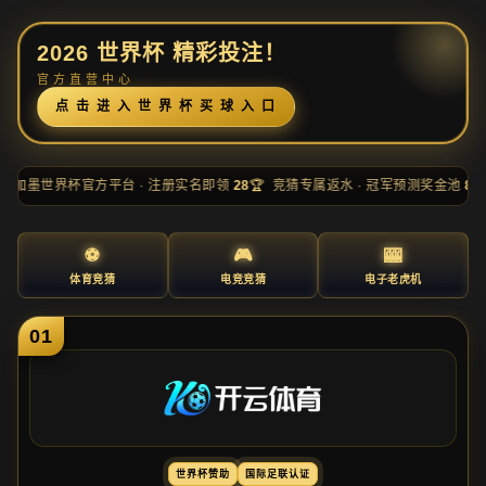
2
0
2
6
世
界
杯
精
彩
投
注
！
官
方
直
营
中
心
点
击
进
入
世
界
杯
买
球
入
口
 美
加
墨
世
界
杯
官
方
平
台
· 注
册
实
名
即
领
28
🏆
竞
猜
专
属
返
水
· 冠
军
预
测
奖
金
池
88
⚽
🎮
🎰
体
育
竞
猜
电
竞
竞
猜
电
子
老
虎
机
01
世
界
杯
赞
助
国
际
足
联
认
证