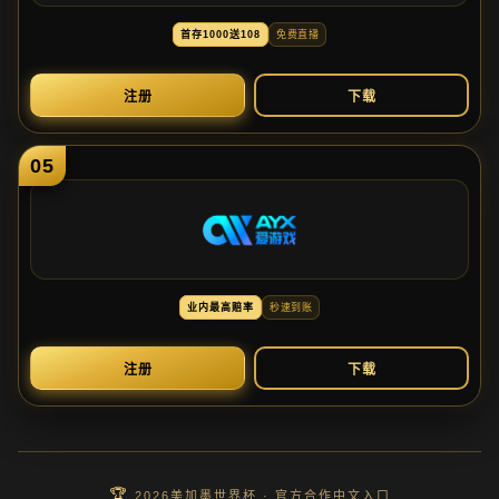
首
存
1000送
108
免
费
直
播
注
册
下
载
05
业
内
最
高
赔
率
秒
速
到
账
注
册
下
载
2026美加墨世界杯 · 官方合作中文入口