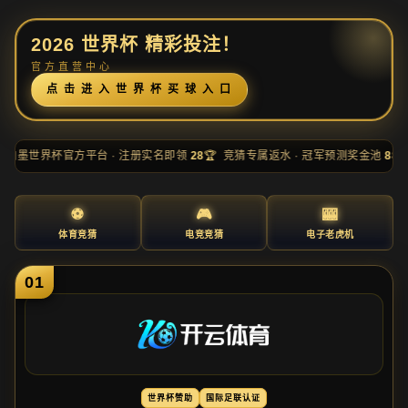
2
0
2
6
世
界
杯
精
彩
投
注
！
官
方
直
营
中
心
点
击
进
入
世
界
杯
买
球
入
口
美
加
墨
世
界
杯
官
方
平
台
· 注
册
实
名
即
领
28
🏆
竞
猜
专
属
返
水
· 冠
军
预
测
奖
金
池
888
⚽
🎮
🎰
体
育
竞
猜
电
竞
竞
猜
电
子
老
虎
机
01
世
界
杯
赞
助
国
际
足
联
认
证