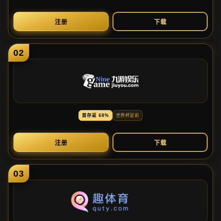
注
册
下
载
02
首
存
返
68%
世
界
杯
足
彩
注
册
下
载
03