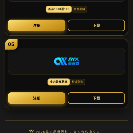
首
存
1000送
108
免
费
直
播
注
册
下
载
05
业
内
最
高
赔
率
秒
速
到
账
注
册
下
载
2026美加墨世界杯 · 官方合作中文入口