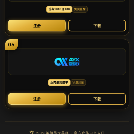
首
存
1000送
108
免
费
直
播
注
册
下
载
05
业
内
最
高
赔
率
秒
速
到
账
注
册
下
载
2026美加墨世界杯 · 官方合作中文入口