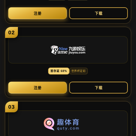
注
册
下
载
02
首
存
返
68%
世
界
杯
足
彩
注
册
下
载
03