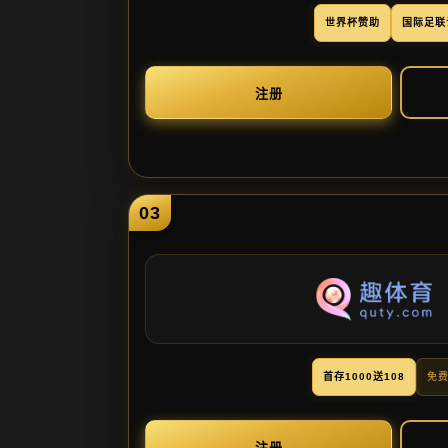
世
界
杯
赞
助
国
际
足
联
注
册
03
首
存
1000送
108
免
费
注
册