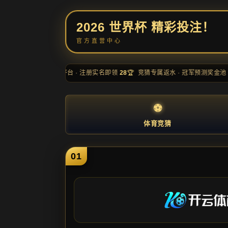
2
0
2
6
世
界
杯
精
彩
投
注
！
官
方
直
营
中
心
26 美
加
墨
世
界
杯
官
方
平
台
· 注
册
实
名
即
领
28
🏆
竞
猜
专
属
返
水
· 冠
军
预
测
奖
金
池
⚽
体
育
竞
猜
01