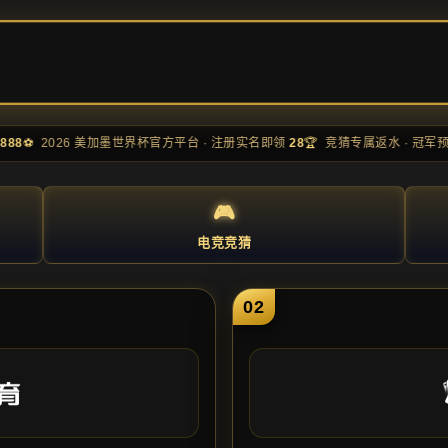
888
⚽
2026 美
加
墨
世
界
杯
官
方
平
台
· 注
册
实
名
即
领
28
🏆
竞
猜
专
属
返
水
· 冠
军
预
🎮
电
竞
竞
猜
02