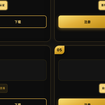
认
证
首
下
载
注
册
05
直
播
业
下
载
注
册