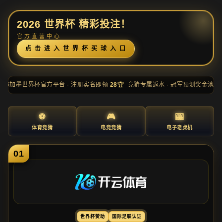
2
0
2
6
世
界
杯
精
彩
投
注
！
官
方
直
营
中
心
点
击
进
入
世
界
杯
买
球
入
口
6 美
加
墨
世
界
杯
官
方
平
台
· 注
册
实
名
即
领
28
🏆
竞
猜
专
属
返
水
· 冠
军
预
测
奖
金
池
8
⚽
🎮
🎰
体
育
竞
猜
电
竞
竞
猜
电
子
老
虎
机
01
世
界
杯
赞
助
国
际
足
联
认
证