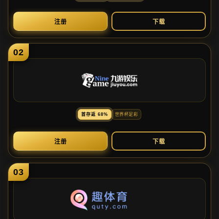
注
册
下
载
02
首
存
返
68%
世
界
杯
足
彩
注
册
下
载
03