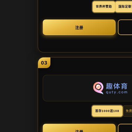
世
界
杯
赞
助
国
际
足
联
注
册
03
首
存
1000送
108
免
费
注
册