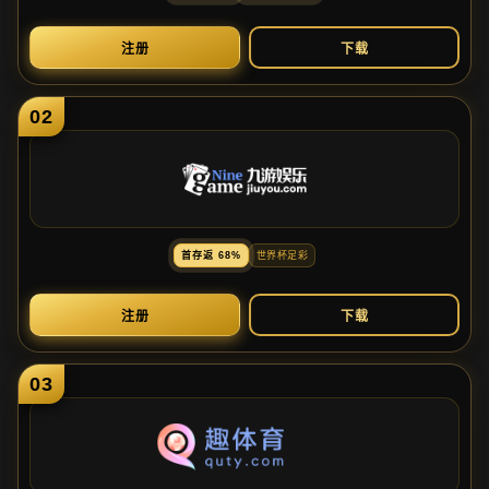
注
册
下
载
02
首
存
返
68%
世
界
杯
足
彩
注
册
下
载
03