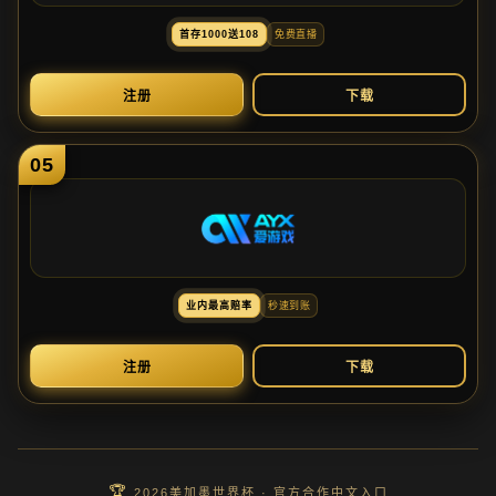
首
存
1000送
108
免
费
直
播
注
册
下
载
05
业
内
最
高
赔
率
秒
速
到
账
注
册
下
载
2026美加墨世界杯 · 官方合作中文入口