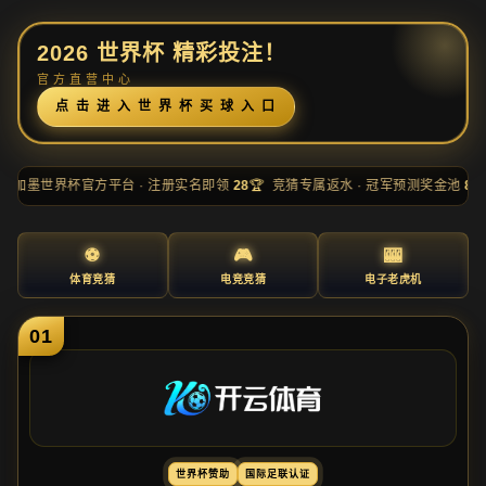
2
0
2
6
世
界
杯
精
彩
投
注
！
官
方
直
营
中
心
点
击
进
入
世
界
杯
买
球
入
口
 美
加
墨
世
界
杯
官
方
平
台
· 注
册
实
名
即
领
28
🏆
竞
猜
专
属
返
水
· 冠
军
预
测
奖
金
池
88
⚽
🎮
🎰
体
育
竞
猜
电
竞
竞
猜
电
子
老
虎
机
01
世
界
杯
赞
助
国
际
足
联
认
证