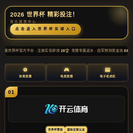
2
0
2
6
世
界
杯
精
彩
投
注
！
官
方
直
营
中
心
点
击
进
入
世
界
杯
买
球
入
口
美
加
墨
世
界
杯
官
方
平
台
· 注
册
实
名
即
领
28
🏆
竞
猜
专
属
返
水
· 冠
军
预
测
奖
金
池
888
⚽
🎮
🎰
体
育
竞
猜
电
竞
竞
猜
电
子
老
虎
机
01
世
界
杯
赞
助
国
际
足
联
认
证