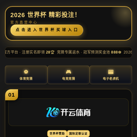
2
0
2
6
世
界
杯
精
彩
投
注
！
官
方
直
营
中
心
点
击
进
入
世
界
杯
买
球
入
口
杯
官
方
平
台
· 注
册
实
名
即
领
28
🏆
竞
猜
专
属
返
水
· 冠
军
预
测
奖
金
池
888
⚽
2026 
⚽
🎮
🎰
体
育
竞
猜
电
竞
竞
猜
电
子
老
虎
机
01
世
界
杯
赞
助
国
际
足
联
认
证