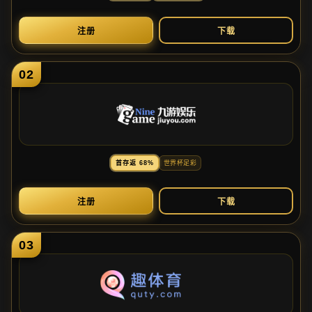
注
册
下
载
02
首
存
返
68%
世
界
杯
足
彩
注
册
下
载
03