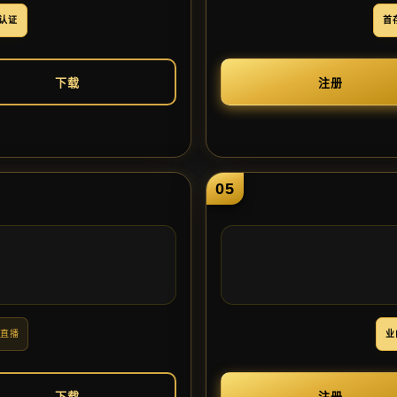
认
证
首
下
载
注
册
05
直
播
业
下
载
注
册