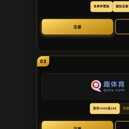
世
界
杯
赞
助
国
际
足
联
注
册
03
首
存
1000送
108
免
费
注
册